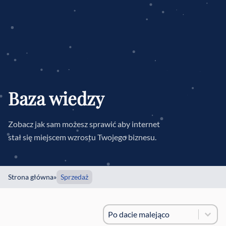
Baza wiedzy
Zobacz jak sam możesz sprawić aby internet
stał się miejscem wzrostu Twojego biznesu.
Strona główna
»
Sprzedaż
Sortowanie
Sort content
Sort content
Po dacie malejąco