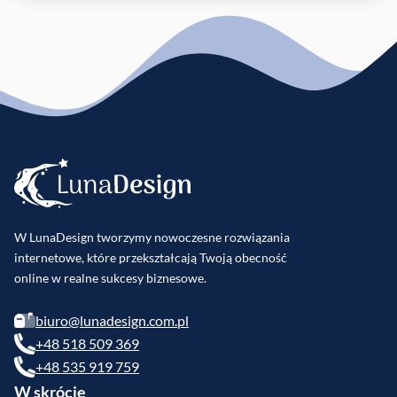
W LunaDesign tworzymy nowoczesne rozwiązania
internetowe, które przekształcają Twoją obecność
online w realne sukcesy biznesowe.
biuro@lunadesign.com.pl
+48 518 509 369
+48 535 919 759
W skrócie