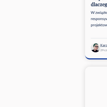
dlaczeg
W związku
responsy
projektowa
Karo
29 c