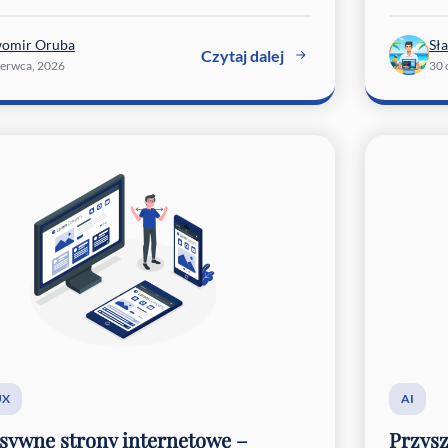
womir Oruba
Sł
Czytaj dalej
zerwca, 2026
30 
UX
AI
sywne strony internetowe –
Przysz