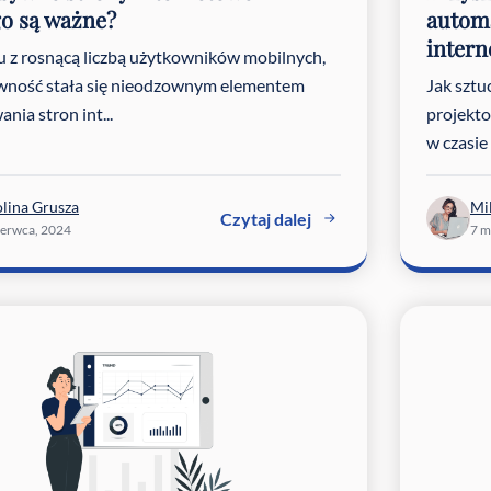
o są ważne?
automa
inter
 z rosnącą liczbą użytkowników mobilnych,
wność stała się nieodzownym elementem
Jak sztu
nia stron int...
projekto
w czasie
lina Grusza
Mi
Czytaj dalej
zerwca, 2024
7 m