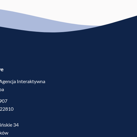
we
 Agencja Interaktywna
ba
5907
522810
ińskie 34
mków