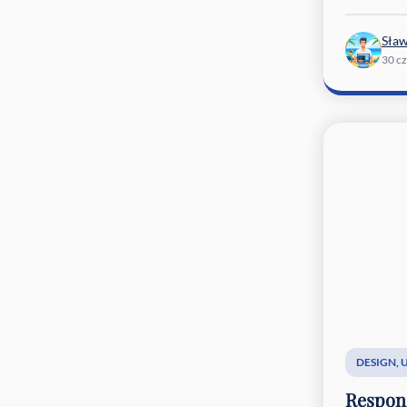
Sła
30 c
DESIGN
,
Respon