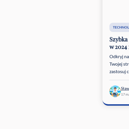
TECHNOL
Szybka 
w 2024
Odkryj na
Twojej st
zastosuj ca
Sła
17 m