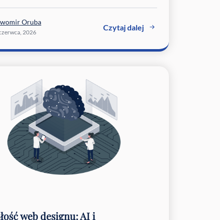
awomir Oruba
Czytaj dalej
czerwca, 2026
łość web designu: AI i