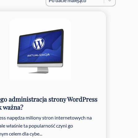
Po dacie malejąco
go administracja strony WordPress
ak ważna?
ss napędza miliony stron internetowych na
 ale właśnie ta popularność czyni go
nym celem dla cybe...