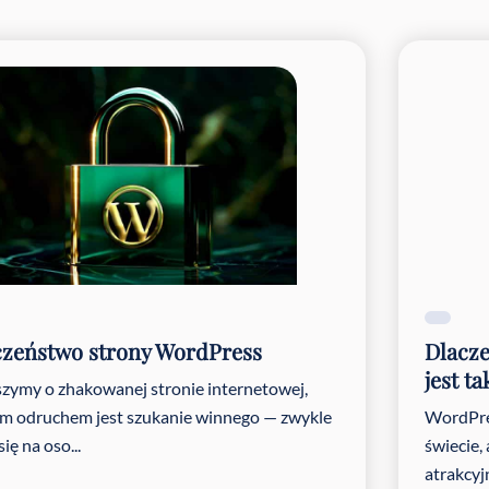
czeństwo strony WordPress
Dlacze
jest t
szymy o zhakowanej stronie internetowej,
m odruchem jest szukanie winnego — zwykle
WordPre
ię na oso...
świecie,
atrakcyj