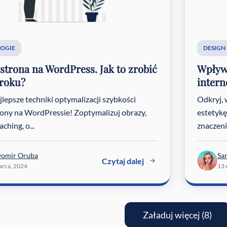
OGIE
DESIGN
strona na WordPress. Jak to zrobić
Wpływ 
 roku?
inter
jlepsze techniki optymalizacji szybkości
Odkryj, 
rony na WordPressie! Zoptymalizuj obrazy,
estetykę
ching, o...
znaczenia.
womir Oruba
Sa
Czytaj dalej
arca, 2024
13 
Załaduj więcej (8)