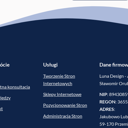
ócie
Usługi
Dane firmo
Tworzenie Stron
Luna Design -
Internetowych
Sławomir Oru
tna konsultacja
Sklepy Internetowe
NIP
: 894308
iedzy
REGON
: 365
Pozycjonowanie Stron
kt
ADRES
:
Administracja Stron
Jakubowo Lub
59-170 Prze