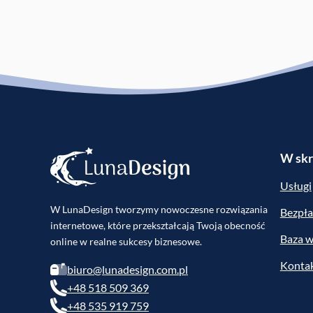
W skr
Usługi
W LunaDesign tworzymy nowoczesne rozwiązania
Bezpła
internetowe, które przekształcają Twoją obecność
Baza w
online w realne sukcesy biznesowe.
Konta
biuro@lunadesign.com.pl
+48 518 509 369
+48 535 919 759