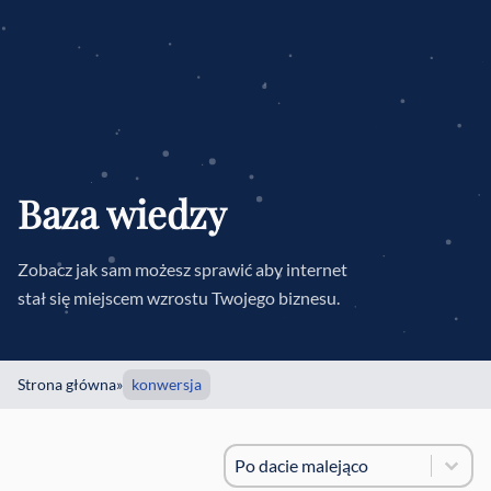
Baza wiedzy
Zobacz jak sam możesz sprawić aby internet
stał się miejscem wzrostu Twojego biznesu.
Strona główna
»
konwersja
Sortowanie
Sort content
Sort content
Po dacie malejąco