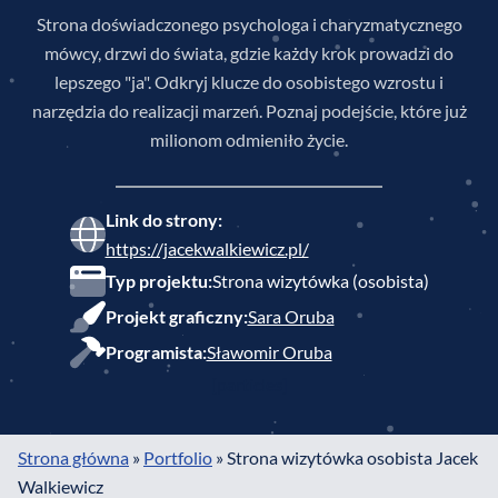
Strona doświadczonego psychologa i charyzmatycznego
mówcy, drzwi do świata, gdzie każdy krok prowadzi do
lepszego "ja". Odkryj klucze do osobistego wzrostu i
narzędzia do realizacji marzeń. Poznaj podejście, które już
milionom odmieniło życie.
Link do strony:
https://jacekwalkiewicz.pl/
Typ projektu:
Strona wizytówka (osobista)
Projekt graficzny:
Sara Oruba
Programista:
Sławomir Oruba
[particles]
Strona główna
»
Portfolio
»
Strona wizytówka osobista Jacek
Walkiewicz