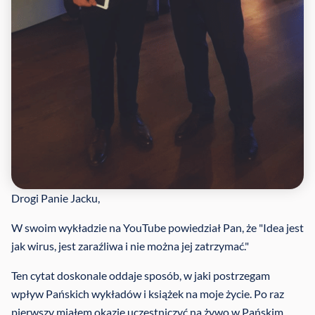
Drogi Panie Jacku,
W swoim wykładzie na YouTube powiedział Pan, że "Idea jest
jak wirus, jest zaraźliwa i nie można jej zatrzymać."
Ten cytat doskonale oddaje sposób, w jaki postrzegam
wpływ Pańskich wykładów i książek na moje życie. Po raz
pierwszy miałem okazję uczestniczyć na żywo w Pańskim