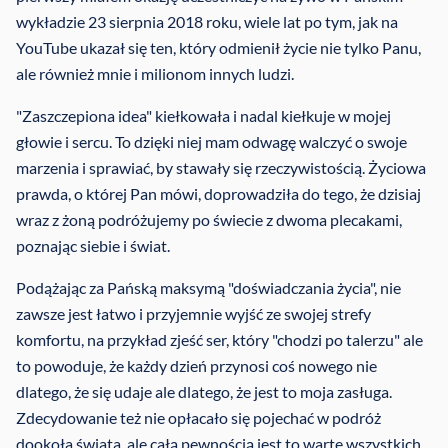
wykładzie 23 sierpnia 2018 roku, wiele lat po tym, jak na
YouTube ukazał się ten, który odmienił życie nie tylko Panu,
ale również mnie i milionom innych ludzi.
"Zaszczepiona idea" kiełkowała i nadal kiełkuje w mojej
głowie i sercu. To dzięki niej mam odwagę walczyć o swoje
marzenia i sprawiać, by stawały się rzeczywistością. Życiowa
prawda, o której Pan mówi, doprowadziła do tego, że dzisiaj
wraz z żoną podróżujemy po świecie z dwoma plecakami,
poznając siebie i świat.
Podążając za Pańską maksymą "doświadczania życia", nie
zawsze jest łatwo i przyjemnie wyjść ze swojej strefy
komfortu, na przykład zjeść ser, który "chodzi po talerzu" ale
to powoduje, że każdy dzień przynosi coś nowego nie
dlatego, że się udaje ale dlatego, że jest to moja zasługa.
Zdecydowanie też nie opłacało się pojechać w podróż
dookoła świata, ale całą pewnością jest to warte wszystkich