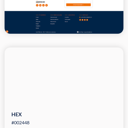
HEX
#002448