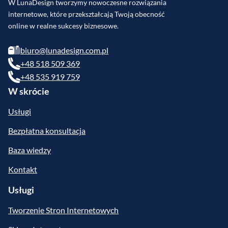
W LunaDesign tworzymy nowoczesne rozwiązania
internetowe, które przekształcają Twoją obecność
online w realne sukcesy biznesowe.
biuro@lunadesign.com.pl
+48 518 509 369
+48 535 919 759
W skrócie
Usługi
Bezpłatna konsultacja
Baza wiedzy
Kontakt
Usługi
Tworzenie Stron Internetowych