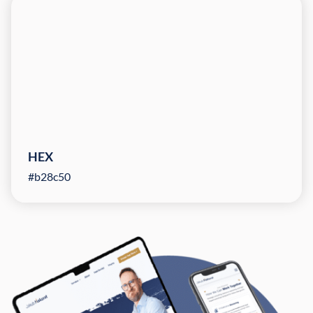
HEX
#b28c50