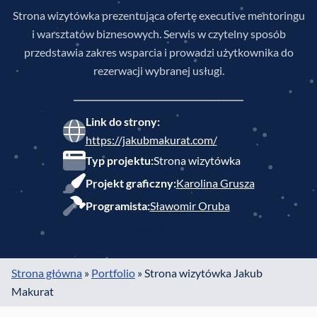
Strona wizytówka prezentująca ofertę executive mentoringu
i warsztatów biznesowych. Serwis w czytelny sposób
przedstawia zakres wsparcia i prowadzi użytkownika do
rezerwacji wybranej usługi.
Link do strony:
https://jakubmakurat.com/
Typ projektu:
Strona wizytówka
Projekt graficzny:
Karolina Grusza
Programista:
Sławomir Oruba
[particles]
Strona główna
»
Portfolio
»
Strona wizytówka Jakub
Makurat