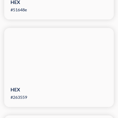
HEX
#51648e
HEX
#263559