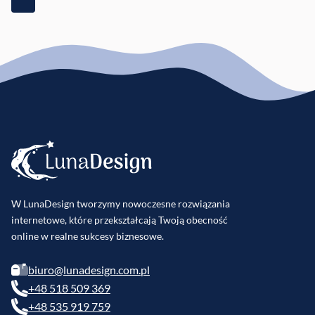
W LunaDesign tworzymy nowoczesne rozwiązania
internetowe, które przekształcają Twoją obecność
online w realne sukcesy biznesowe.
biuro@lunadesign.com.pl
+48 518 509 369
+48 535 919 759