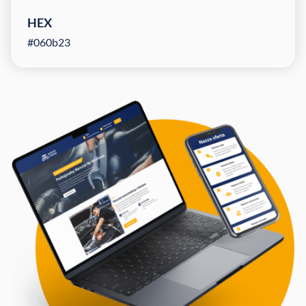
HEX
#060b23