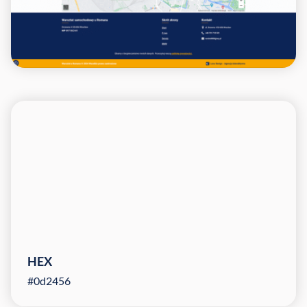
HEX
#0d2456