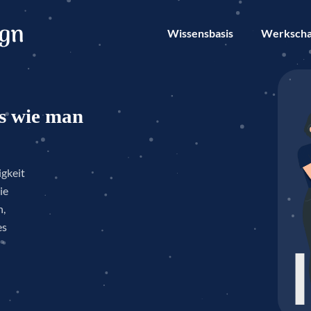
Wissensbasis
Werksch
ss wie man
igkeit
ie
n,
es