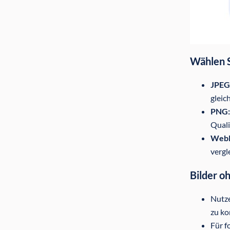
Wählen S
JPEG
gleic
PNG:
Quali
Web
vergl
Bilder o
Nutze
zu ko
Für f