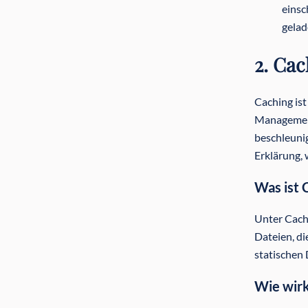
einsc
gelad
2. Ca
Caching ist
Management
beschleunig
Erklärung,
Was ist 
Unter Cach
Dateien, di
statischen 
Wie wirk