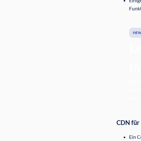
Einig
Funkt
NEW
Le
U
Wir g
damit
ausb
CDN für
Ein C