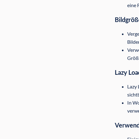
eine 
Bildgröß
Verge
Bilde
Verwe
Größ
Lazy Loa
Lazy 
sicht
In Wo
verw
Verwende