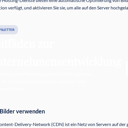
e Hosting-Dienste bieten eine automatische Optimierung von Bilde
ion verfügt, und aktivieren Sie sie, um alle auf den Server hochge
SLETTER
itfäden zur
nternehmensentwicklung
eben unser Wissen und unsere Erfahrung weiter,
 Sie Ihr Unternehmen in einer digitalen Welt
auen können.
 Bilder verwenden
ontent-Delivery-Network (CDN) ist ein Netz von Servern auf der