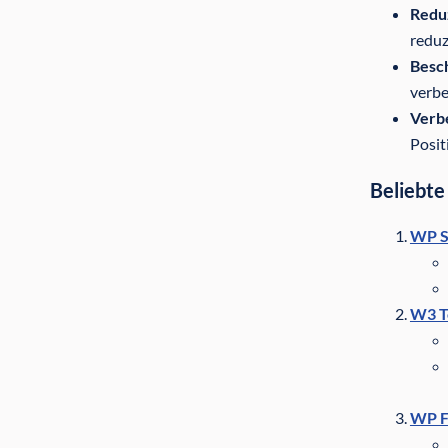
Reduz
reduz
Besch
verbe
Verb
Posit
Beliebte
WP S
W3 T
WP F