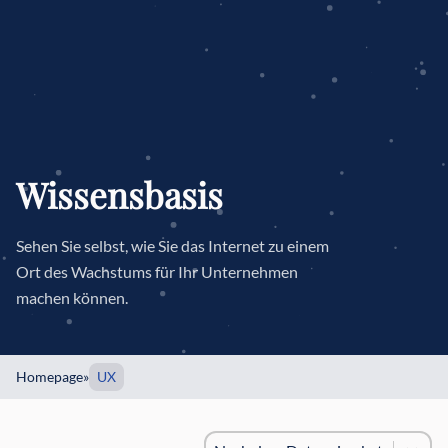
Wissensbasis
Sehen Sie selbst, wie Sie das Internet zu einem
Ort des Wachstums für Ihr Unternehmen
machen können.
Homepage
»
UX
Sortierung
#!trpst#trp-gettext data-trpgette
#!trpst#trp-gettext data-trpgett